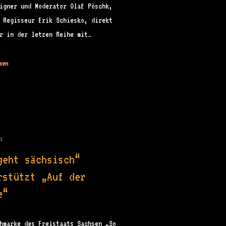
igner und Moderator Olaf Pöschk,
 Regisseur Erik Schiesko, direkt
r in der letzen Reihe mit…
sen
21
geht sächsisch“
rstützt „Auf der
e“
hmarke des Freistaats Sachsen „So