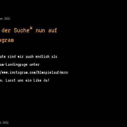
ber 2021
 der Suche“ nun auf
agram
ute sind wir auch endlich als
am-Landingpage unter
/www.instagram.com/filmspielaufdersuche/
en. Lasst uns ein Like da!
er 2021