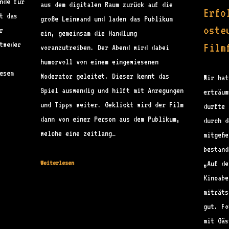
nde für
aus dem digitalen Raum zurück auf die
Erfo
t das
große Leinwand und laden das Publikum
oste
r
ein, gemeinsam die Handlung
tweder
Film
voranzutreiben. Der Abend wird dabei
humorvoll von einem eingewiesenen
esem
Moderator geleitet. Dieser kennt das
Wir hat
Spiel auswendig und hilft mit Anregungen
erträum
und Tipps weiter. Geklickt wird der Film
durfte 
dann von einer Person aus dem Publikum,
durch d
welche eine zeitlang…
mitgefi
bestand
Weiterlesen
„Auf de
Kinoabe
miträts
gut. Fo
mit Gäs