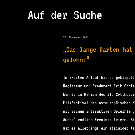
Auf der Suche
29. November 2021
„Das lange Warten hat
gelohnt“
Im zweiten Anlauf hat es geklappt:
Regisseur und Produzent Erik Schie
konnte im Rahmen des 31. Cottbuser
Filmfestival des osteuropäischen K
mit seinem interaktiven Spielfilm „
Suche“ endlich Premiere feiern. Bi
war es allerdings ein steiniger We