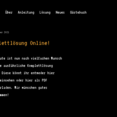
n
Über
Anleitung
Lösung
Neues
Gästebuch
ber 2021
lettlösung Online!
ute ist nun nach vielfachen Wunsch
e ausführliche Komplettlösung
 Diese könnt ihr entweder hier
einsehen oder hier als PDF
rladen. Wir wünschen gutes
mmen!