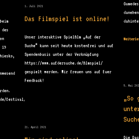
Gamedes
1. Juli 2021
daneben
Das Filmspiel ist online!
beim
dahinte
 des
Unser interaktive Spielfilm „Auf der
on
Weiterle
Suche“ kann seit heute kostenfrei und auf
 19
Spendenbasis unter der Verknüpfung
hiesko,
https://www.aufdersuche.de/filmspiel/
gespielt werden. Wir freuen uns auf Euer
nwesend
Feedback!
5. Mai 20
rden.
„So 
/de/festival/programm/sektionen/movie/2093.html
unte
Such
21. April 2021
Die Dac