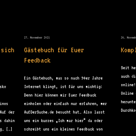
Autorenarchiv:
admi
27. November 2021
26. Novem
 sich
Gästebuch für Euer
Komp
Feedback
Seit he
auch di
Ein Gästebuch, was so nach 90er Jahre
online!
sko
Internet klingt, ist für uns wichtig:
Online 
Denn hier können wir Euer Feedback
herunte
inos
einholen oder einfach nur erfahren, wer
Durchko
Auf der
AufDerSuche.de besucht hat… Also lasst
s dahin
uns ein kurzes „Ich war hier“ da oder
g… […]
schreibt uns ein kleines Feedback von