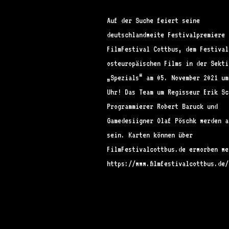
Auf der Suche feiert seine
deutschlandweite Festivalpremiere 
FilmFestival Cottbus, dem Festival
osteuropäischen Films in der Sekti
„Spezials“ am 05. November 2021 um
Uhr! Das Team um Regisseur Erik Sc
Programmierer Robert Baruck und
Gamedesiigner Olaf Pöschk werden a
sein. Karten können über
FilmFestivalcottbus.de erworben we
https://www.filmfestivalcottbus.de