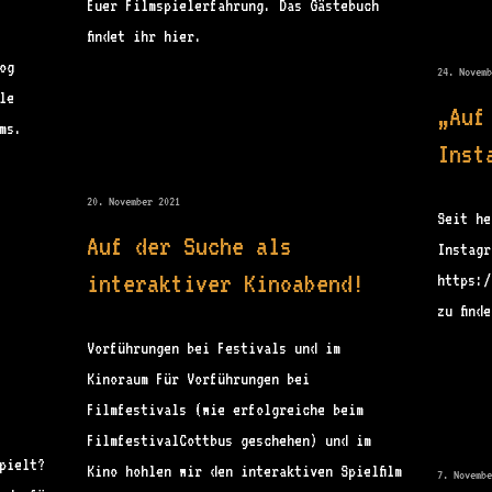
Euer Filmspielerfahrung. Das Gästebuch
findet ihr hier.
og
24. Novem
le
„Auf
ms.
Inst
20. November 2021
Seit he
Auf der Suche als
Instagr
interaktiver Kinoabend!
https:/
zu find
Vorführungen bei Festivals und im
Kinoraum Für Vorführungen bei
Filmfestivals (wie erfolgreiche beim
FilmfestivalCottbus geschehen) und im
pielt?
Kino hohlen wir den interaktiven Spielfilm
7. Novemb