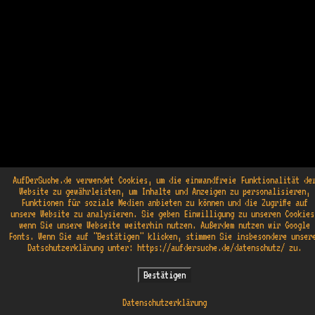
AufDerSuche.de verwendet Cookies, um die einwandfreie Funktionalität de
Website zu gewährleisten, um Inhalte und Anzeigen zu personalisieren,
Funktionen für soziale Medien anbieten zu können und die Zugriffe auf
unsere Website zu analysieren. Sie geben Einwilligung zu unseren Cookies
wenn Sie unsere Webseite weiterhin nutzen. Außerdem nutzen wir Google
Fonts. Wenn Sie auf "Bestätigen" klicken, stimmen Sie insbesondere unser
Datschutzerklärung unter: https://aufdersuche.de/datenschutz/ zu.
Datenschutz
|
Credits
|
Kontakt
|
Impressum
Bestätigen
(c) Konturprojekt Filmproduktion 1986 - 2021
Datenschutzerklärung