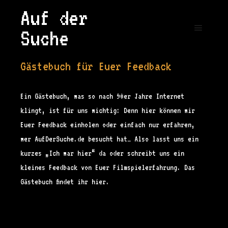
Schlagwortarchiv:
Feedback
Auf der
Suche
Hauptm
27. November 2021
Gästebuch für Euer Feedback
Ein Gästebuch, was so nach 90er Jahre Internet
klingt, ist für uns wichtig: Denn hier können wir
Euer Feedback einholen oder einfach nur erfahren,
wer AufDerSuche.de besucht hat… Also lasst uns ein
kurzes „Ich war hier“ da oder schreibt uns ein
kleines Feedback von Euer Filmspielerfahrung. Das
Gästebuch findet ihr hier.